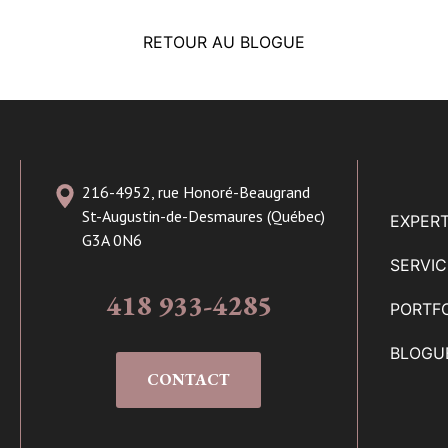
RETOUR AU BLOGUE
216-4952, rue Honoré-Beaugrand
St-Augustin-de-Desmaures (Québec)
EXPERT
G3A 0N6
SERVI
418 933-4285
PORTF
BLOGU
CONTACT