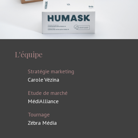
L'équipe
Stratégie marketing
Carole Vézina
Etude de marché
MédiAlliance
Tournage
Zébra Média