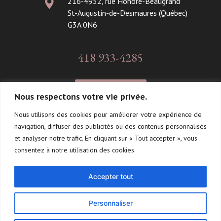
216-4952, rue Honoré-Beaugrand
St-Augustin-de-Desmaures (Québec)
G3A 0N6
418 933-4285
CONTACT
Nous respectons votre vie privée.
Nous utilisons des cookies pour améliorer votre expérience de
navigation, diffuser des publicités ou des contenus personnalisés
Suivez-moi!
et analyser notre trafic. En cliquant sur « Tout accepter », vous
consentez à notre utilisation des cookies.
Accepter tout
Personnaliser
2026 ©Tous droits réservés - Carole Vézina -
Politique de
confidentialité