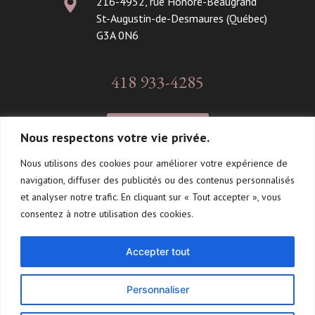
216-4952, rue Honoré-Beaugrand
St-Augustin-de-Desmaures (Québec)
G3A 0N6
418 933-4285
CONTACT
Nous respectons votre vie privée.
Nous utilisons des cookies pour améliorer votre expérience de
navigation, diffuser des publicités ou des contenus personnalisés
Suivez-moi!
et analyser notre trafic. En cliquant sur « Tout accepter », vous
consentez à notre utilisation des cookies.
Accepter tout
Personnaliser
2026 ©Tous droits réservés - Carole Vézina -
Politique de
confidentialité