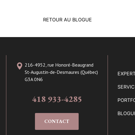
RETOUR AU BLOGUE
216-4952, rue Honoré-Beaugrand
St-Augustin-de-Desmaures (Québec)
EXPERT
G3A 0N6
SERVI
418 933-4285
PORTF
BLOGU
CONTACT