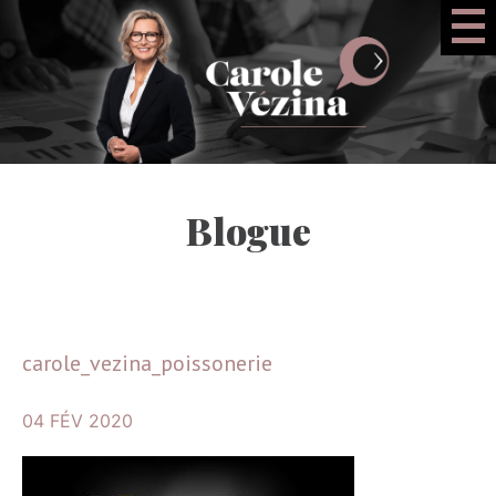
Blogue
carole_vezina_poissonerie
04 FÉV 2020