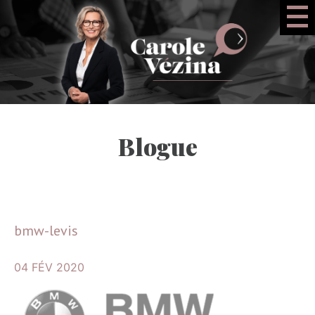
Blogue
bmw-levis
04 FÉV 2020