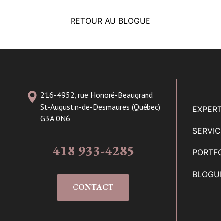
RETOUR AU BLOGUE
216-4952, rue Honoré-Beaugrand
St-Augustin-de-Desmaures (Québec)
EXPERT
G3A 0N6
SERVI
418 933-4285
PORTF
BLOGU
CONTACT