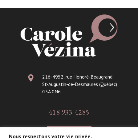
216-4952, rue Honoré-Beaugrand
St-Augustin-de-Desmaures (Québec)
G3A 0N6
418 933-4285
CONTACT
Nous respectons votre vie privée.