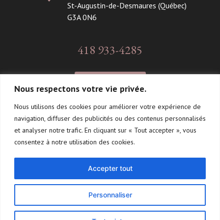
St-Augustin-de-Desmaures (Québec)
G3A 0N6
418 933-4285
CONTACT
Nous respectons votre vie privée.
Nous utilisons des cookies pour améliorer votre expérience de
navigation, diffuser des publicités ou des contenus personnalisés
Suivez-moi!
et analyser notre trafic. En cliquant sur « Tout accepter », vous
consentez à notre utilisation des cookies.
Accepter tout
Personnaliser
2026 ©Tous droits réservés - Carole Vézina -
Politique de
confidentialité